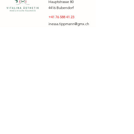
Hauptstrasse 80
4416 Bubendorf
+41 76 588 41 23
inessa.tippmann@gmx.ch
www.vitalina.studio
I
mpressum
Datenschutzerklärung
AGB
© 2023 by Vitalina Ästhetik. Proudly created with
www.izdesign.ch
VITALINA ÄSTHETIK bietet umfassende Beratung zu
den Themen:
Halsfalten entfernen, Permanent Make up Lippen,
Permanent Make up oberer Lidstrich, Permanent Make
up unterer Lidstrich, Facelift ohne Operation,
Mesotherapie, Cellulitebehandlung, Permanent Make
up Augenbrauen, Endosphères Therapy,
Gesichtsverjüngung ohne Chirurgie, Augenbrauen
anheben, Zornesfalten entfernen, Optische
Verbesserung von Narben und Dehnungstreifen,