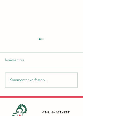
Kommentare
Kommentar verfassen...
FADENLIFT - FACELIFT
PRX-T: BIOCH
OHNE OP
STIMULATION F
HAUT
VITALINA ÄSTHETIK