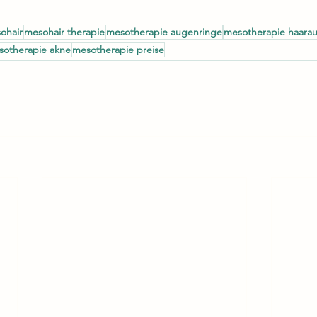
ohair
mesohair therapie
mesotherapie augenringe
mesotherapie haaraus
sotherapie akne
mesotherapie preise