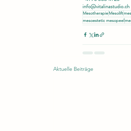
info@vitalinastudio.ch
Mesotherapie
Mesolift
mes
mesoestetic mesopeel
me
Aktuelle Beiträge