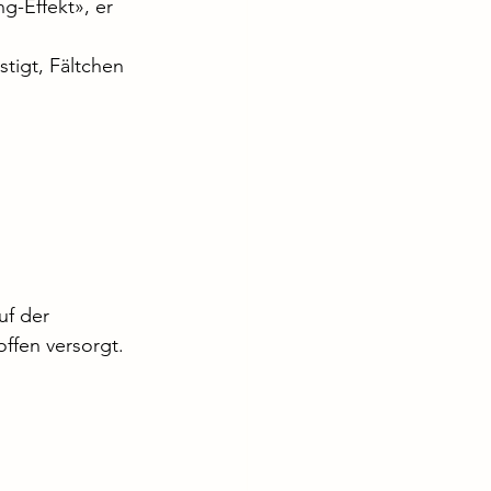
ng-Effekt», er 
tigt, Fältchen 
uf der 
ffen versorgt. 