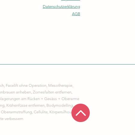
Datenschutzerklärung
AGB
ch, Facelift ohne Operation, Mesotherapie,
nbrauen anheben, Zornesfalten entfernen,
ttablagerungen am Rücken + Gesäss + Oberarme
fting, Krähenfüsse entfernen, Bodymodelling,
Oberarmstraffung, Cellulite, Körpersilhouette
lte verbessern