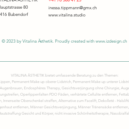
auptstrasse 80
inessa.tippmann@gmx.ch
416 Bubendorf
www.vitalina.studio
© 2023 by Vitalina Ästhetik. Proudly created with
www.izdesign.ch
VITALINA ÄSTHETIK bietet umfassende Beratung zu den Themen:
ippen, Permanent Make up oberer Lidstrich, Permanent Make up unterer Lidstri
Augenbrauen, Endosphères Therapy, Gesichtsverjüngung ohne Chirurgie, Auge
gstreifen, Operlippenfalten PDO Fäden, verhärtete Cellulite entfernen, Fe
Innenseite Oberschenkel straffen, Alternative zum Facelift, Dekolleté - Halsli
genhaut entfernen, Männer Gesichtsverjüngung, Männer Tränensäcke entfernen, 
autstraffung Gesicht und Körper, nicht invasive Schönheitstherapie, Nasobialfa